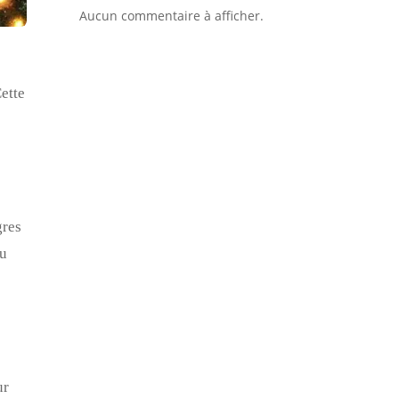
Aucun commentaire à afficher.
Cette
gres
au
ur